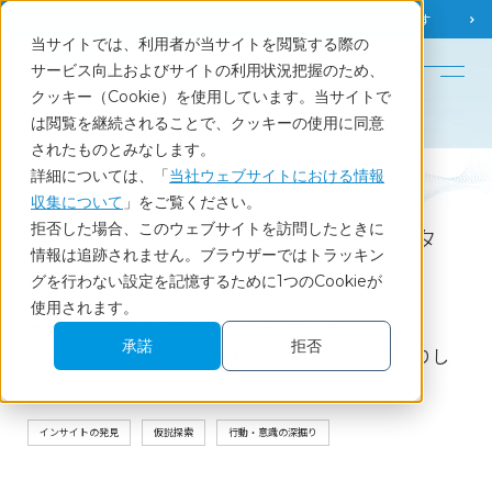
調査相談
お問い合わせ
課題から
お役立ち情報を探す
当サイトでは、利用者が当サイトを閲覧する際の
English
サービス向上およびサイトの利用状況把握のため、
クッキー（Cookie）を使用しています。当サイトで
ホーム
サービス
グループインタビュー/デプスインタビュー/取材調査
は閲覧を継続されることで、クッキーの使用に同意
されたものとみなします。
詳細については、「
当社ウェブサイトにおける情報
Service
収集について
」をご覧ください。
拒否した場合、このウェブサイトを訪問したときに
グループインタビュー／デプスインタ
情報は追跡されません。ブラウザーではトラッキン
ビュー／取材調査
グを行わない設定を記憶するために1つのCookieが
使用されます。
数値化できない「対象者の本音」を収集
承諾
拒否
行動や意識につながる要因を分析し、課題を深掘りし
ます
インサイトの発見
仮説探索
行動・意識の深掘り