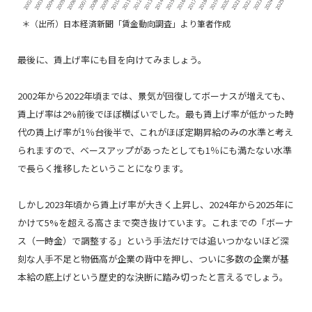
＊（出所）日本経済新聞「賃金動向調査」より筆者作成
最後に、賃上げ率にも目を向けてみましょう。
2002年から2022年頃までは、景気が回復してボーナスが増えても、
賃上げ率は2%前後でほぼ横ばいでした。最も賃上げ率が低かった時
代の賃上げ率が1％台後半で、これがほぼ定期昇給のみの水準と考え
られますので、ベースアップがあったとしても1％にも満たない水準
で長らく推移したということになります。
しかし2023年頃から賃上げ率が大きく上昇し、2024年から2025年に
かけて5%を超える高さまで突き抜けています。これまでの「ボーナ
ス（一時金）で調整する」という手法だけでは追いつかないほど深
刻な人手不足と物価高が企業の背中を押し、ついに多数の企業が基
本給の底上げという歴史的な決断に踏み切ったと言えるでしょう。