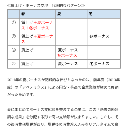
≪賃上げ・ボーナス交渉：代表的なパターン≫
春
夏
冬
①
賃上げ
＋夏ボーナ
ス＋冬ボーナス
②
賃上げ
＋夏ボーナ
冬ボーナス
ス
③
賃上げ
夏ボーナス
＋
冬ボーナス
④
賃上げ
夏ボーナス
冬ボーナス
2014年の夏ボーナスが記録的な伸びとなったのは、前年度（2013年
度）の「アベノミクス」による円安・株高で企業業績が極めて好調
だったためです。
春にまとめてボーナス支給額を交渉する企業は、この「過去の絶好
調な成果」を分配する形で高い支給額が決まりました。しかし、そ
の後消費税増税があり、増税後の消費冷え込みをリアルタイムで察