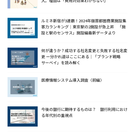
入。理由は「費用対効果わからない」
ルミネ新宿が3連覇！2024年版首都圏商業施設集
客力ランキング｜東京駅の2施設が急上昇 「施
設と駅のセンサス」施設編最新データより
何が違うか？成功する社名変更と失敗する社名変
更 ー分かれ道はここにある｜「ブランド戦略
サーベイ」を読み解く
医療情報システム導入調査〈前編〉
今後の銀行に期待するものは？ 銀行利用におけ
る年代別の重視点