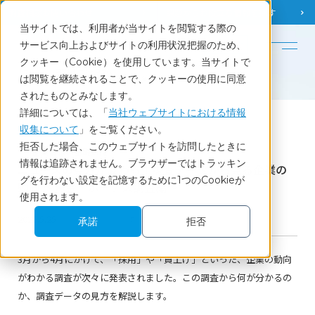
調査相談
お問い合わせ
課題から
お役立ち情報を探す
当サイトでは、利用者が当サイトを閲覧する際の
English
サービス向上およびサイトの利用状況把握のため、
クッキー（Cookie）を使用しています。当サイトで
ホーム
調査レポート・コラム
は閲覧を継続されることで、クッキーの使用に同意
ニュースの見方が変わる！調査データから見る企業の動向 ～賃金・ボーナス調査編～
されたものとみなします。
詳細については、「
当社ウェブサイトにおける情報
収集について
」をご覧ください。
Report
拒否した場合、このウェブサイトを訪問したときに
企業情報の基礎知識
情報は追跡されません。ブラウザーではトラッキン
ニュースの見方が変わる！調査データから見る企業の
グを行わない設定を記憶するために1つのCookieが
動向 ～賃金・ボーナス調査編～
使用されます。
2026.5.25
BtoB
データ
承諾
拒否
3月から4月にかけて、「採用」や「賃上げ」といった、企業の動向
がわかる調査が次々に発表されました。この調査から何が分かるの
か、調査データの見方を解説します。