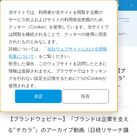
調査相談
お問い合わせ
課題から
お役立ち情報を探す
当サイトでは、利用者が当サイトを閲覧する際の
English
サービス向上およびサイトの利用状況把握のため、
クッキー（Cookie）を使用しています。当サイトで
ホーム
セミナーレポート
は閲覧を継続されることで、クッキーの使用に同意
＜アーカイブ動画＞日経リサーチ創立55周年記念【ブランドウェビナー】ブランドは企業を支える“チカラ” ～
不透明な時代におけるブランディングを考える～
されたものとみなします。
詳細については、「
当社ウェブサイトにおける情報
収集について
」をご覧ください。
Report
拒否した場合、このウェブサイトを訪問したときに
＜アーカイブ動画＞日経リサーチ創立55周年記念【ブ
情報は追跡されません。ブラウザーではトラッキン
ランドウェビナー】ブランドは企業を支える“チカラ”
グを行わない設定を記憶するために1つのCookieが
～不透明な時代におけるブランディングを考える～
使用されます。
承諾
拒否
2025.5.29&6.5開催ウェビナー
ブランド
セミナーレポート
【ブランドウェビナー】「ブランドは企業を支え
る“チカラ”」のアーカイブ動画（日経リサーチ講