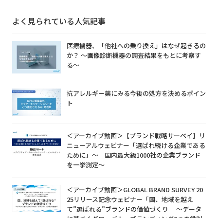
よく見られている人気記事
医療機器、「他社への乗り換え」はなぜ起きるの
か？ ～画像診断機器の調査結果をもとに考察す
る～
抗アレルギー薬にみる今後の処方を決めるポイン
ト
＜アーカイブ動画＞【ブランド戦略サーベイ】リ
ニューアルウェビナー「選ばれ続ける企業である
ために」～ 国内最大級1000社の企業ブランド
を一挙測定～
＜アーカイブ動画＞GLOBAL BRAND SURVEY 20
25リリース記念ウェビナー「国、地域を越え
て”選ばれる”ブランドの価値づくり ～データ