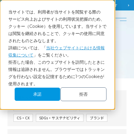
調査相談
お問い合わせ
課題から
お役立ち情報を探す
当サイトでは、利用者が当サイトを閲覧する際の
English
サービス向上およびサイトの利用状況把握のため、
クッキー（Cookie）を使用しています。当サイトで
ホーム
セミナーレポート
セミナーレポート
は閲覧を継続されることで、クッキーの使用に同意
されたものとみなします。
詳細については、「
当社ウェブサイトにおける情報
Report
収集について
」をご覧ください。
セミナーレポート
拒否した場合、このウェブサイトを訪問したときに
セミナーレポート
情報は追跡されません。ブラウザーではトラッキン
グを行わない設定を記憶するために1つのCookieが
使用されます。
承諾
拒否
課題から探す
コンプライアンス
グローバル
マーケティング
CS・CX
SDGs・サステナビリティ
ブランド