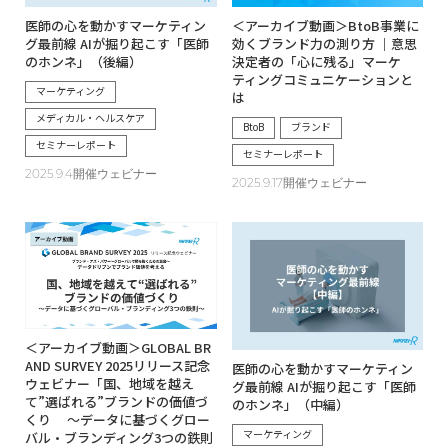
医師の心を動かすマーケティン
＜アーカイブ動画＞BtoB事業に
グ最前線 AIが掘り起こす「医師
効くブランド力の測り方 ｜意思
のホンネ」（後編）
決定者の「心に残る」マーケ
ティングコミュニケーションと
マーケティング
は
メディカル・ヘルスケア
BtoB
ブランド
セミナーレポート
セミナーレポート
2025.9.4開催ウェビナー
2025.9.17開催ウェビナー
＜アーカイブ動画＞GLOBAL BR
AND SURVEY 2025リリース記念
医師の心を動かすマーケティン
ウェビナー「国、地域を越え
グ最前線 AIが掘り起こす「医師
て”選ばれる”ブランドの価値づ
のホンネ」（中編）
くり ～データに基づくグロー
マーケティング
バル・ブランディング3つの鉄則