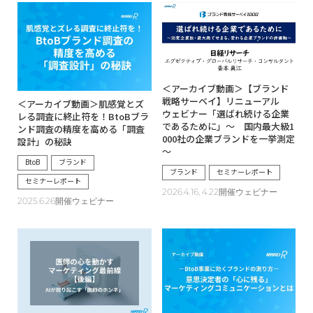
＜アーカイブ動画＞【ブランド
戦略サーベイ】リニューアル
＜アーカイブ動画＞肌感覚とズ
ウェビナー「選ばれ続ける企業
レる調査に終止符を！BtoBブラ
であるために」～ 国内最大級1
ンド調査の精度を高める「調査
000社の企業ブランドを一挙測定
設計」の秘訣
～
BtoB
ブランド
ブランド
セミナーレポート
セミナーレポート
2026.4.16, 4.22開催ウェビナー
2025.6.26開催ウェビナー