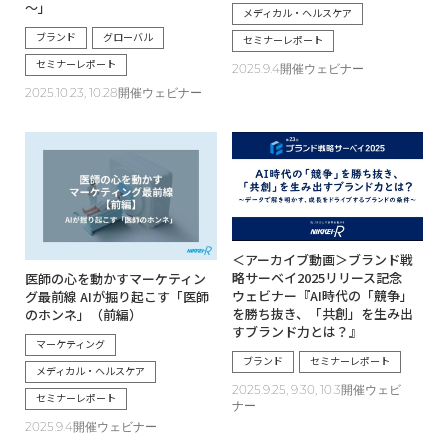
～」
メディカル・ヘルスケア
ブランド
グローバル
セミナーレポート
セミナーレポート
2025.9.4開催ウェビナー
2025.10.23, 10.28開催ウェビナー
＜アーカイブ動画＞ブランド戦
略サーベイ2025リリース記念
医師の心を動かすマーケティン
ウェビナー『AI時代の「競争」
グ最前線 AIが掘り起こす「医師
を勝ち抜き、「共創」を生み出
のホンネ」（前編）
すブランド力とは？』
マーケティング
ブランド
セミナーレポート
メディカル・ヘルスケア
2025.9.25, 9.30, 10.3開催ウェビ
セミナーレポート
ナー
2025.9.4開催ウェビナー