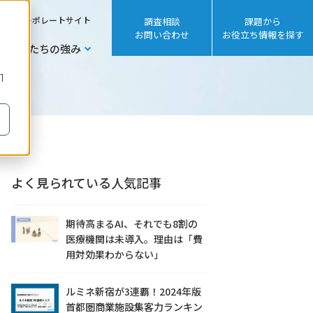
sh
コーポレートサイト
調査相談
課題から
お問い合わせ
お役立ち情報を探す
私たちの強み
1
よく見られている人気記事
期待高まるAI、それでも8割の
医療機関は未導入。理由は「費
用対効果わからない」
ルミネ新宿が3連覇！2024年版
首都圏商業施設集客力ランキン