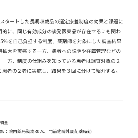
0月にスタートした長期収載品の選定療養制度の効果と課題に
目的に、同じ有効成分の後発医薬品が存在するにも関わ
25％を自己負担する制度。薬剤師を対象にした調査結果
用拡大を実感する一方、患者への説明や在庫管理などの
。一方、制度の仕組みを知っている患者は調査対象の２
と患者の２者に実施し、結果を３回に分けて紹介する。
調査
。内訳：院内薬局勤務302s、門前他院外調剤薬局勤