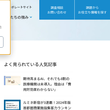
sh
コーポレートサイト
調査相談
課題から
お問い合わせ
お役立ち情報を探す
私たちの強み
1
よく見られている人気記事
期待高まるAI、それでも8割の
医療機関は未導入。理由は「費
用対効果わからない」
ルミネ新宿が3連覇！2024年版
首都圏商業施設集客力ランキン