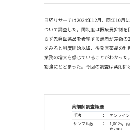
日経リサーチは2024年12月、同年1
ついて調査した。同制度は医療費抑制を
らず先発医薬品を希望する患者が差額の
をみると制度開始以降、後発医薬品の利
業務の増大を感じていることがわかった
割強にとどまった。今回の調査は薬剤師
薬剤師調査概要
手法 ：
オンライン
サンプル数 ：
1,002s
務700s