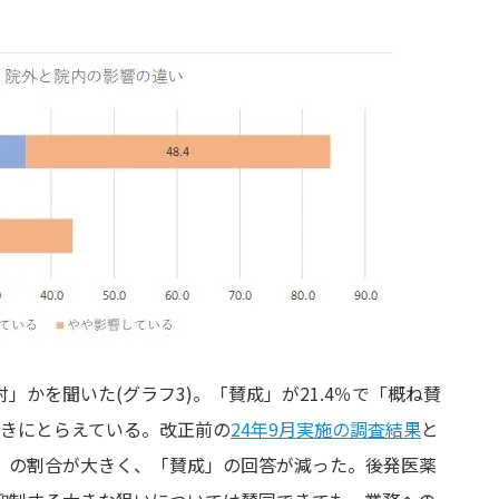
かを聞いた(グラフ3)。「賛成」が21.4％で「概ね賛
向きにとらえている。改正前の
24年9月実施の調査結果
と
」の割合が大きく、「賛成」の回答が減った。後発医薬