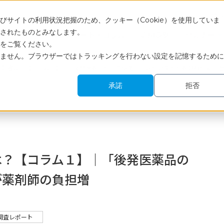
Engli
サイトの利用状況把握のため、クッキー（Cookie）を使用していま
されたものとみなします。
サービス
調査レポート・コラム
活用事例
セミナー
をご覧ください。
ません。ブラウザーではトラッキングを行わない設定を記憶するために
の影響は？【コラム１】｜「後発医薬品の利用促進」一定の効果だが薬剤師の負担増
承諾
拒否
は？【コラム１】｜「後発医薬品の
が薬剤師の負担増
調査レポート