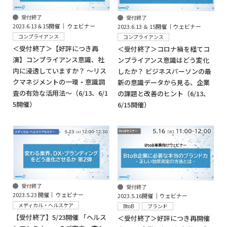
受付終了
受付終了
2023.6.13＆15開催 │ ウェビナー
2023.6.13 ＆ 15開催 │ウェビナー
コンプライアンス
コンプライアンス
＜受付終了＞【好評につき再
＜受付終了＞コロナ禍を経てコ
演】コンプライアンス意識、社
ンプライアンス意識はどう変化
内に浸透していますか？ ～リス
したか？ ビジネスパーソンの最
クマネジメントの一環・意識調
新の意識データから見る、企業
査の有効な活用法～（6/13、6/1
の課題と改善のヒント（6/13、
5開催）
6/15開催）
受付終了
受付終了
2023.5.23 開催│ ウェビナー
2023.5.16開催 │ウェビナー
メディカル・ヘルスケア
BtoB
ブランド
【受付終了】5/23開催 「ヘルス
＜受付終了＞好評につき再開催