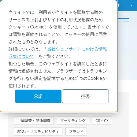
調査相談
お問い合わせ
課題から
お役立ち情報を探す
当サイトでは、利用者が当サイトを閲覧する際の
English
サービス向上およびサイトの利用状況把握のため、
クッキー（Cookie）を使用しています。当サイトで
ホーム
調査・データ分析を学べるセミナー
は閲覧を継続されることで、クッキーの使用に同意
されたものとみなします。
詳細については、「
当社ウェブサイトにおける情報
収集について
」をご覧ください。
Seminar
拒否した場合、このウェブサイトを訪問したときに
調査・データ分析を学べるセミナー
情報は追跡されません。ブラウザーではトラッキン
グを行わない設定を記憶するために1つのCookieが
使用されます。
承諾
拒否
課題から探す
コンプライアンス
グローバル
世論調査・学術調査
マーケティング
CS・CX
SDGs・サステナビリティ
ブランド