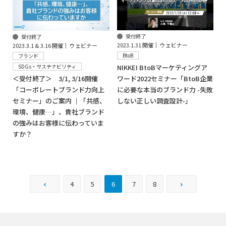
受付終了
受付終了
2023.1.31 開催│ ウェビナー
2023.3.1 & 3.16 開催│ ウェビナー
BtoB
ブランド
NIKKEI BtoBマーケティングア
SDGs・サステナビリティ
ワード2022セミナー「BtoB企業
＜受付終了＞ 3/1, 3/16開催
に必要な本当のブランド力 -失敗
「コーポレートブランド力向上
しない正しい調査設計-」
セミナー」のご案内 ｜「共感、
環境、健康…」、貴社ブランド
の強みはお客様に伝わっていま
すか？
4
5
6
7
8
前へ
次へ