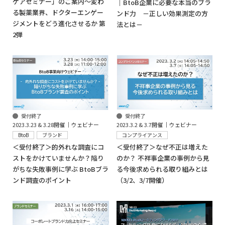
ケアセミナー」のご案内～変わ
｜BtoB企業に必要な本当のブラ
る製薬業界、ドクターエンゲー
ンド力 －正しい効果測定の方
ジメントをどう進化させるか 第
法とは－
2弾
受付終了
受付終了
2023.3.2 & 3.7開催 │ウェビナー
2023.3.23 & 3.28開催 │ウェビナー
コンプライアンス
BtoB
ブランド
＜受付終了＞なぜ不正は増えた
＜受付終了＞的外れな調査にコ
のか？ 不祥事企業の事例から見
ストをかけていませんか？陥り
る今後求められる取り組みとは
がちな失敗事例に学ぶ BtoBブラ
（3/2、3/7開催）
ンド調査のポイント