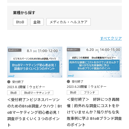
業種から探す
BtoB
金融
メディカル・ヘルスケア
すべてクリア
受付終了
受付終了
2023.6.20開催 │ウェビナー
2023.8.1開催 │ウェビナー
BtoB
ブランド
BtoB
BtoBマーケティング
＜受付終了＞ 好評につき再開
＜受付終了＞ビジネスパーソン
催｜的外れな調査にコストをか
のためのBtoB調査ノウハウ｜Bt
けていませんか？陥りがちな失
oBマーケティング初心者必見！
敗事例に学ぶ BtoBブランド調査
調査がうまくいく３つのポイン
のポイント
ト