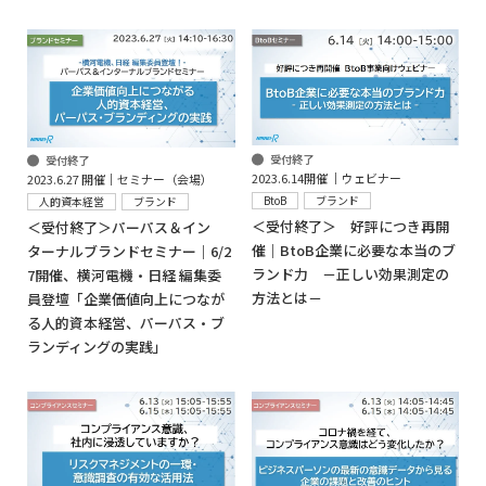
受付終了
受付終了
2023.6.14開催 │ウェビナー
2023.6.27 開催｜セミナー（会場）
BtoB
ブランド
人的資本経営
ブランド
＜受付終了＞ 好評につき再開
＜受付終了＞パーパス＆イン
催｜BtoB企業に必要な本当のブ
ターナルブランドセミナー｜6/2
ランド力 －正しい効果測定の
7開催、横河電機・日経 編集委
方法とは－
員登壇「企業価値向上につなが
る人的資本経営、パーパス・ブ
ランディングの実践」