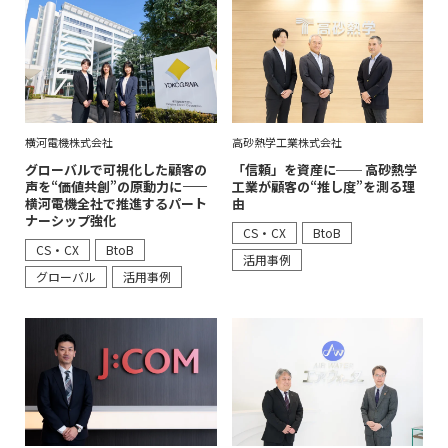
横河電機株式会社
高砂熱学工業株式会社
グローバルで可視化した顧客の
「信頼」を資産に── 高砂熱学
声を“価値共創”の原動力に――
工業が顧客の“推し度”を測る理
横河電機全社で推進するパート
由
ナーシップ強化
CS・CX
BtoB
CS・CX
BtoB
活用事例
グローバル
活用事例