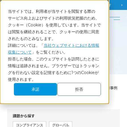
調査相談
お問い合わせ
課題から
お役立ち情報を探す
当サイトでは、利用者が当サイトを閲覧する際の
English
サービス向上およびサイトの利用状況把握のため、
クッキー（Cookie）を使用しています。当サイトで
ホーム
活用事例
活用事例
は閲覧を継続されることで、クッキーの使用に同意
されたものとみなします。
詳細については、「
当社ウェブサイトにおける情報
Case
収集について
」をご覧ください。
活用事例
拒否した場合、このウェブサイトを訪問したときに
活用事例
情報は追跡されません。ブラウザーではトラッキン
グを行わない設定を記憶するために1つのCookieが
使用されます。
業種・手法問わず、国内外のさまざまな課題について調査活用事例
承諾
拒否
があります
課題から探す
コンプライアンス
グローバル