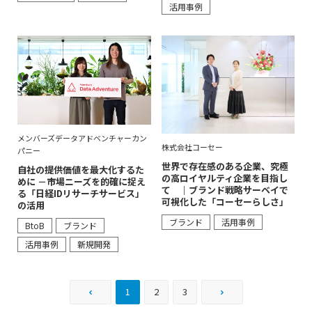
活用事例
メンバーズデータアドベンチャーカン
株式会社コーセー
パニー
世界で存在感のある企業、究極
自社の提供価値を最大化するた
の高ロイヤルティ企業を目指し
めに －市場ニーズを的確に捉え
て ｜ブランド戦略サーベイで
る「日経IDリサーチサービス」
可視化した「コーセーらしさ」
の活用
ブランド
活用事例
BtoB
ブランド
活用事例
新規開発
1
2
3
前へ
次へ