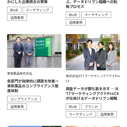
ぶ、データドリブン組織への転
かにした企業統合の実像
換プロセス
BtoB
マーケティング
BtoB
マーケティング
活用事例
活用事例
東和薬品株式会社
株式会社NTTマーケティングアクトPro
各部門が自律的に課題を改善ー
CX
東和薬品のコンプライアンス推
調査データが勝ち筋を示す ― N
進体制
TTマーケティングアクトProCX
が仕掛けるデータドリブン戦略
コンプライアンス
BtoB
ブランド
活用事例
マーケティング
活用事例