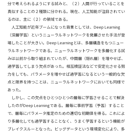
分で考えられるようにする試みと、（２）人間が行っていることを
真似することの２種類に分かれる。現在、人工知能が注目されてい
るのは、主に（２）の領域である。
人工知能が近年ブームになった背景としては、Deep Learning
（深層学習）というニューラルネットワークを発展させた手法が登
場したことが大きい。Deep Learningとは、多層構造をもつニュー
ラルネットワークである。ニューラルネットワークを多層化する試
みは以前から取り組まれていたが、中間層（隠れ層）を増やせば、
過学習してしまう欠点があった。相互検証法などで安定化させる努
力をしても、パラメータを増やせば過学習になるという一般的な欠
点と限界を持つことは、ニューラルネットワークにおいても同様で
あった。
しかし、この欠点をひとつひとつの層毎に学習させることで解決
したのがDeep Learningである。層毎に事前学習（予習）すること
で、層毎にパラメータ推定のための適切な初期値を得る。これによ
り多層化しても過学習することなく、うまく学習するという機能が
ブレイクスルーとなった。ビッグデータという環境変化により、多