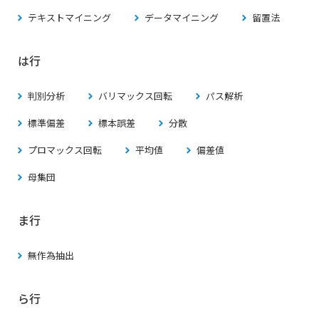
テキストマイニング
データマイニング
留置法
は行
判別分析
バリマックス回転
パス解析
標準偏差
標本誤差
分散
プロマックス回転
平均値
偏差値
母集団
ま行
無作為抽出
ら行