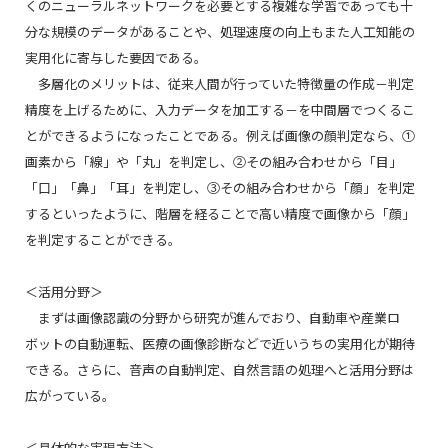
くのニューラルネットワークを必要とする複雑な学習であっても十
分な規模のデータがあることや、処理速度の向上もまた人工知能の
実用化に寄与した要因である。
多層化のメリットは、従来人間が行っていた特徴量の作成－判定
精度を上げるために、入力データを加工する－を中間層でつくるこ
とができるようになったことである。例えば画像の顔判定なら、①
画素から「線」や「丸」を判定し、②その組み合わせから「目」
「口」「鼻」「耳」を判定し、③その組み合わせから「顔」を判定
するといったように、階層を経ることで高い精度で画像から「顔」
を判定することができる。
＜活用分野＞
まずは画像認識の分野から研究が進んでおり、自動車や産業ロ
ボットの自動運転、医療の画像診断などで近いうちの実用化が期待
できる。さらに、音声の自動判定、自然言語の処理へと活用分野は
広がっている。
＜具体的な実現方法＞