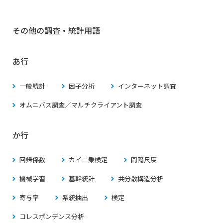
その他の調査・統計用語
あ行
一般統計
因子分析
インターネット調査
オムニバス調査／マルチクライアント調査
か行
回帰係数
カイ二乗検定
間隔尺度
機械学習
基幹統計
共分散構造分析
寄与率
系統抽出
検定
コレスポンデンス分析