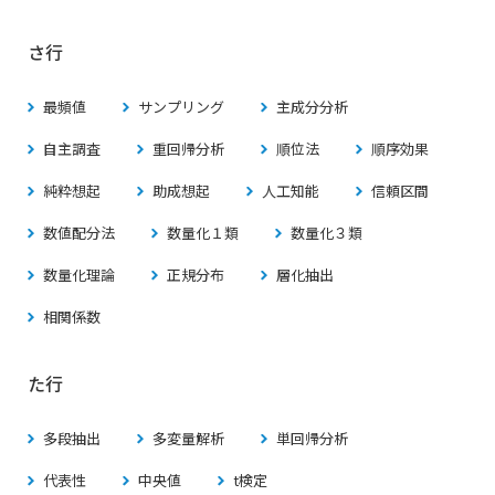
さ行
最頻値
サンプリング
主成分分析
自主調査
重回帰分析
順位法
順序効果
純粋想起
助成想起
人工知能
信頼区間
数値配分法
数量化１類
数量化３類
数量化理論
正規分布
層化抽出
相関係数
た行
多段抽出
多変量解析
単回帰分析
代表性
中央値
t検定