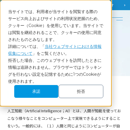
調査相談
お問い合わせ
課題から
お役立ち情報を探す
当サイトでは、利用者が当サイトを閲覧する際の
English
サービス向上およびサイトの利用状況把握のため、
クッキー（Cookie）を使用しています。当サイトで
ホーム
調査・統計用語集
人工知能
は閲覧を継続されることで、クッキーの使用に同意
されたものとみなします。
詳細については、「
当社ウェブサイトにおける情報
収集について
」をご覧ください。
Glossary
拒否した場合、このウェブサイトを訪問したときに
調査・統計用語集
情報は追跡されません。ブラウザーではトラッキン
グを行わない設定を記憶するために1つのCookieが
使用されます。
承諾
拒否
人工知能
人工知能（Artificial Intelligence；AI）とは、人間が知能を使ってお
こなう様々なことをコンピューター上で実現できるようにすること
をいう。一般的には、（１）人間と同じようにコンピューターが自