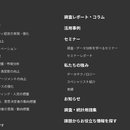
調査レポート・コラム
す
活用事例
ティ経営の実現・強化
セミナー
向上
調査・データ分析を学べるセミナー
ノベーション
セミナーレポート
営
把握・市場分析
私たちの強み
・満足度の向上
データテクノロジー
ゲージメントの向上
スペシャリスト紹介
ンスの強化
実績
ティング・人流の把握
お知らせ
者、意思決定者の動向把握
患者の意識・動向把握
調査・統計用語集
課題からお役立ち情報を探す
がす