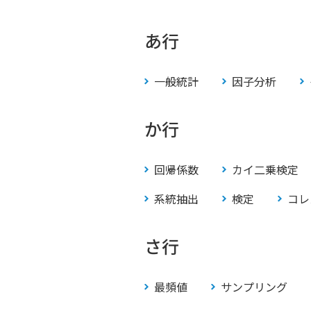
あ行
一般統計
因子分析
か行
回帰係数
カイ二乗検定
系統抽出
検定
コレ
さ行
最頻値
サンプリング