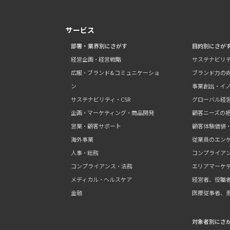
サービス
部署・業界別にさがす
目的別にさが
経営企画・経営戦略
サステナビリ
広報・ブランド&コミュニケーショ
ブランド力の
ン
事業創出・イ
サステナビリティ・CSR
グローバル経
企画・マーケティング・商品開発
顧客ニーズの
営業・顧客サポート
顧客体験価値
海外事業
従業員のエン
人事・総務
コンプライア
コンプライアンス・法務
エリアマーケ
メディカル・ヘルスケア
経営者、役職
金融
医療従事者、
対象者別にさ