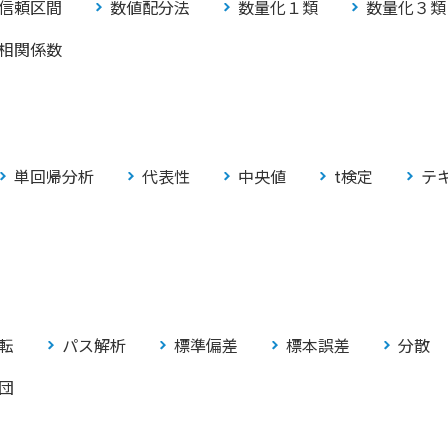
信頼区間
数値配分法
数量化１類
数量化３類
相関係数
単回帰分析
代表性
中央値
t検定
テ
転
パス解析
標準偏差
標本誤差
分散
団