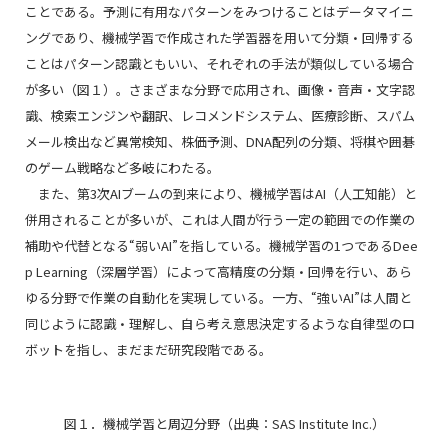
ことである。予測に有用なパターンをみつけることはデータマイニ
ングであり、機械学習で作成された学習器を用いて分類・回帰する
ことはパターン認識ともいい、それぞれの手法が類似している場合
が多い（図１）。さまざまな分野で応用され、画像・音声・文字認
識、検索エンジンや翻訳、レコメンドシステム、医療診断、スパム
メール検出など異常検知、株価予測、DNA配列の分類、将棋や囲碁
のゲーム戦略など多岐にわたる。
また、第3次AIブームの到来により、機械学習はAI（人工知能）と
併用されることが多いが、これは人間が行う一定の範囲での作業の
補助や代替となる“弱いAI”を指している。機械学習の1つであるDee
p Learning（深層学習）によって高精度の分類・回帰を行い、あら
ゆる分野で作業の自動化を実現している。一方、“強いAI”は人間と
同じように認識・理解し、自ら考え意思決定するような自律型のロ
ボットを指し、まだまだ研究段階である。
図１．機械学習と周辺分野（出典：SAS Institute Inc.）