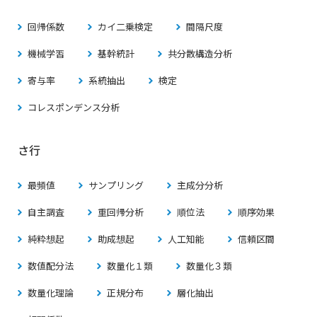
回帰係数
カイ二乗検定
間隔尺度
機械学習
基幹統計
共分散構造分析
寄与率
系統抽出
検定
コレスポンデンス分析
さ行
最頻値
サンプリング
主成分分析
自主調査
重回帰分析
順位法
順序効果
純粋想起
助成想起
人工知能
信頼区間
数値配分法
数量化１類
数量化３類
数量化理論
正規分布
層化抽出