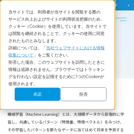
調査相談
お問い合わせ
課題から
お役立ち情報を探す
当サイトでは、利用者が当サイトを閲覧する際の
English
サービス向上およびサイトの利用状況把握のため、
クッキー（Cookie）を使用しています。当サイトで
ホーム
調査・統計用語集
機械学習
は閲覧を継続されることで、クッキーの使用に同意
されたものとみなします。
詳細については、「
当社ウェブサイトにおける情報
収集について
」をご覧ください。
Glossary
拒否した場合、このウェブサイトを訪問したときに
調査・統計用語集
情報は追跡されません。ブラウザーではトラッキン
グを行わない設定を記憶するために1つのCookieが
使用されます。
承諾
拒否
機械学習
機械学習（Machine Learning）とは、大規模データから反復的に学
習し、共通しているパターン（特徴量、特徴ベクトル）をみつけ、
その学習したパターンを新たなデータに当てはめて将来を予測する