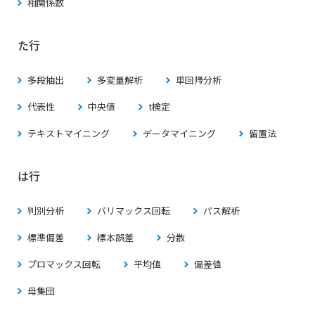
相関係数
た行
多段抽出
多変量解析
単回帰分析
代表性
中央値
t検定
テキストマイニング
データマイニング
留置法
は行
判別分析
バリマックス回転
パス解析
標準偏差
標本誤差
分散
プロマックス回転
平均値
偏差値
母集団