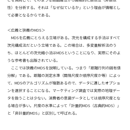
性）を分析する。それは「なぜ似ているか」という理由が情報とし
て必要となるからである。
＜広義と狭義のMDS＞
MDSを広義にとらえる立場がある。次元を構成する手法はすべて
次元構成法だという立場である。この場合は、多変量解析法のう
ち、ほとんどの次元縮小法はMDSということになり、実際にそのよ
うな参考書も出版されている。
ここでは狭義のMDSを説明している。つまり「距離行列の固有値
分解」である。距離の測定水準（間隔尺度か順序尺度か等）によっ
て、MDSのアルゴリズムが複数あるので、データに適したオプショ
ンを選択することになる。マーケティング調査では実際の地理デー
タを扱うことは少ない。消費者の意識データとしては順序尺度とな
る場合が多い。尺度の水準によって「計量的MDS（古典的MDS）」
と「非計量的MDS」と区別して呼ばれる。