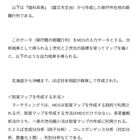
以下は『理科年表』（国立天文台）から作成した県庁所在地の距
離行列である。
このデータ（県庁間の距離行列）をMDSの入力データとする。分
析結果として得られる１次元と２次元の座標を使ってマップを描く
と、以下のような出力結果を得られる。
北海道から沖縄まで、ほぼ日本地図が再現して作成された。
＜知覚マップを作成する手法＞
マーケティングでは、MDSは知覚マップを作成する目的で利用さ
れるが、知覚マップを作成する方法はMDSだけではない。多変量解
析法のうち、一連の次元縮小法は知覚マップの作成に利用される。
たとえば主成分分析（因子分析）、コレスポンデンス分析（対応分
析、数量化３類）、判別分析などである。