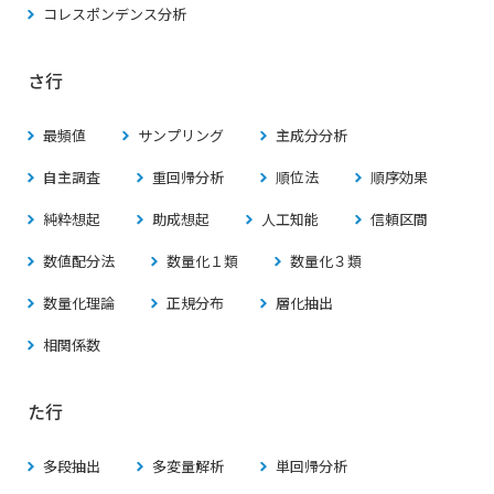
コレスポンデンス分析
さ行
最頻値
サンプリング
主成分分析
自主調査
重回帰分析
順位法
順序効果
純粋想起
助成想起
人工知能
信頼区間
数値配分法
数量化１類
数量化３類
数量化理論
正規分布
層化抽出
相関係数
た行
多段抽出
多変量解析
単回帰分析