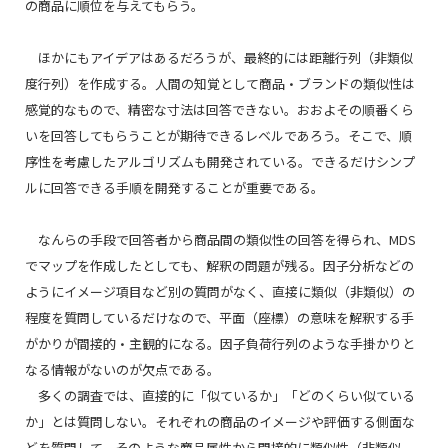
の商品に順位を与えてもらう。
ほかにもアイデアはあるだろうが、最終的には距離行列（非類似
度行列）を作成する。人間の知覚として商品・ブランドの類似性は
感覚的なもので、精密な寸法は回答できない。おおよその順番くら
いを回答してもらうことが期待できるレベルであろう。そこで、順
序性を考慮したアルゴリズムも開発されている。できるだけシンプ
ルに回答できる手順を開発することが重要である。
なんらの手段で回答者から商品間の類似性の回答を得られ、MDS
でマップを作成したとしても、解釈の問題が残る。因子分析などの
ようにイメージ項目など別の質問がなく、直接に類似（非類似）の
程度を質問しているだけなので、平面（座標）の意味を解釈する手
がかりが間接的・主観的になる。因子負荷行列のような手掛かりと
なる情報がないのが欠点である。
多くの調査では、直接的に「似ているか」「どのくらい似ている
か」とは質問しない。それぞれの商品のイメージや評価する側面な
どを質問して、そのような商品属性から間接的に類似性（非類似