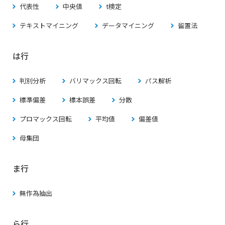
代表性
中央値
t検定
テキストマイニング
データマイニング
留置法
は行
判別分析
バリマックス回転
パス解析
標準偏差
標本誤差
分散
プロマックス回転
平均値
偏差値
母集団
ま行
無作為抽出
ら行