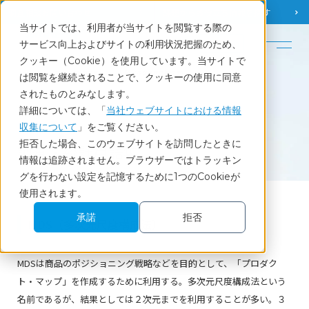
調査相談
お問い合わせ
課題から
お役立ち情報を探す
当サイトでは、利用者が当サイトを閲覧する際の
English
サービス向上およびサイトの利用状況把握のため、
クッキー（Cookie）を使用しています。当サイトで
ホーム
調査・統計用語集
MDS（多次元尺度構成法）
は閲覧を継続されることで、クッキーの使用に同意
されたものとみなします。
詳細については、「
当社ウェブサイトにおける情報
収集について
」をご覧ください。
Glossary
拒否した場合、このウェブサイトを訪問したときに
調査・統計用語集
情報は追跡されません。ブラウザーではトラッキン
グを行わない設定を記憶するために1つのCookieが
使用されます。
承諾
拒否
MDS（多次元尺度構成法）
MDSは商品のポジショニング戦略などを目的として、「プロダク
ト・マップ」を作成するために利用する。多次元尺度構成法という
名前であるが、結果としては２次元までを利用することが多い。３