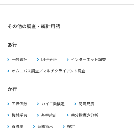
その他の調査・統計用語
あ行
一般統計
因子分析
インターネット調査
オムニバス調査／マルチクライアント調査
か行
回帰係数
カイ二乗検定
間隔尺度
機械学習
基幹統計
共分散構造分析
寄与率
系統抽出
検定