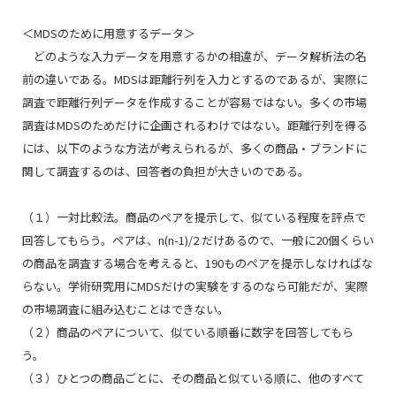
＜MDSのために用意するデータ＞
どのような入力データを用意するかの相違が、データ解析法の名
前の違いである。MDSは距離行列を入力とするのであるが、実際に
調査で距離行列データを作成することが容易ではない。多くの市場
調査はMDSのためだけに企画されるわけではない。距離行列を得る
には、以下のような方法が考えられるが、多くの商品・ブランドに
関して調査するのは、回答者の負担が大きいのである。
（１）一対比較法。商品のペアを提示して、似ている程度を評点で
回答してもらう。ペアは、
n(n-1)/2
だけあるので、一般に20個くらい
の商品を調査する場合を考えると、190ものペアを提示しなければな
らない。学術研究用にMDSだけの実験をするのなら可能だが、実際
の市場調査に組み込むことはできない。
（２）商品のペアについて、似ている順番に数字を回答してもら
う。
（３）ひとつの商品ごとに、その商品と似ている順に、他のすべて