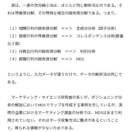
実は、一連の次元縮小法は、ほとんど同じ解析法なのである。そ
れは特異値分解、その特殊な場合の固有値分解である。つまり、
（１）相関行列の固有値分解 ＝＝＞ 主成分分析（因子分析）
（２）頻度行列の特異値分解 ＝＝＞ コレスポンデンス分析(数量
化３類）
（３）分散比行列の固有値分解 ＝＝＞ 判別分析
（４）距離行列の固有値分解 ＝＝＞ MDS
というように、入力データが違うだけで、データの解析法は同じで
ある。
マーケティング・サイエンス研究者の多くが、ポジショニング分
析の解説においてMDSでマップを作成する事例を示しているが、実
際の企業におけるマーケティング調査の分析では、MDSはあまり利
用されていない。それはデータ収集方法に難点があるということ
と、得られる情報が少ないためである。