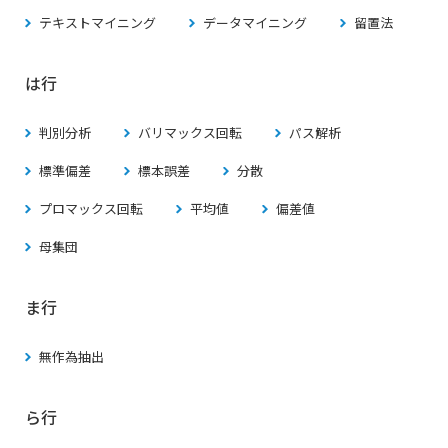
テキストマイニング
データマイニング
留置法
は行
判別分析
バリマックス回転
パス解析
標準偏差
標本誤差
分散
プロマックス回転
平均値
偏差値
母集団
ま行
無作為抽出
ら行