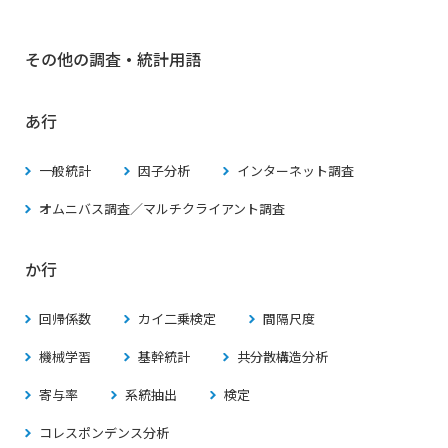
その他の調査・統計用語
あ行
一般統計
因子分析
インターネット調査
オムニバス調査／マルチクライアント調査
か行
回帰係数
カイ二乗検定
間隔尺度
機械学習
基幹統計
共分散構造分析
寄与率
系統抽出
検定
コレスポンデンス分析