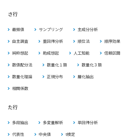
さ行
最頻値
サンプリング
主成分分析
自主調査
重回帰分析
順位法
順序効果
純粋想起
助成想起
人工知能
信頼区間
数値配分法
数量化１類
数量化３類
数量化理論
正規分布
層化抽出
相関係数
た行
多段抽出
多変量解析
単回帰分析
代表性
中央値
t検定