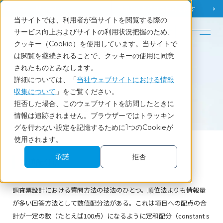
調査相談
お問い合わせ
課題から
お役立ち情報を探す
当サイトでは、利用者が当サイトを閲覧する際の
English
サービス向上およびサイトの利用状況把握のため、
クッキー（Cookie）を使用しています。当サイトで
ホーム
調査・統計用語集
数値配分法
は閲覧を継続されることで、クッキーの使用に同意
されたものとみなします。
詳細については、「
当社ウェブサイトにおける情報
収集について
」をご覧ください。
Glossary
拒否した場合、このウェブサイトを訪問したときに
調査・統計用語集
情報は追跡されません。ブラウザーではトラッキン
グを行わない設定を記憶するために1つのCookieが
使用されます。
承諾
拒否
数値配分法
調査票設計における質問方法の技法のひとつ。順位法よりも情報量
が多い回答方法として数値配分法がある。これは項目への配点の合
計が一定の数（たとえば100点）になるように定和配分（constant s