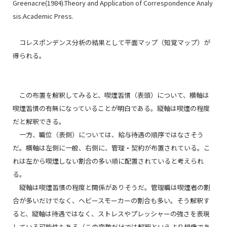
Greenacre(1984).Theory and Application of Correspondence Analy
sis.Academic Press.
コレスポンデンス分析の結果として平面マップ（知覚マップ）が
得られる。
この布置を解釈してみると、喫煙習慣（表頭）について、横軸は
喫煙習慣の有無になっていることが明白である。縦軸は喫煙の程度
だと解釈できる。
一方、職位（表側）については、給与待遇の順序ではなさそう
だ。横軸は左側に一般、右側に、管理・契約が布置されている。こ
れは左から喫煙しない割合の多い順に配置されていると考えられ
る。
縦軸は喫煙習慣の程度と関係がありそうだ。管理職は喫煙者の割
合が多いだけでなく、ヘビースモーカーの割合も多い。そう解釈す
ると、縦軸は待遇ではなく、ストレスやプレッシャーの強さを表現
している可能性もある（この変数だけでは解釈というより想像であ