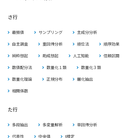
さ行
最頻値
サンプリング
主成分分析
自主調査
重回帰分析
順位法
順序効果
純粋想起
助成想起
人工知能
信頼区間
数値配分法
数量化１類
数量化３類
数量化理論
正規分布
層化抽出
相関係数
た行
多段抽出
多変量解析
単回帰分析
代表性
中央値
t検定