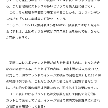
る。また管理職にストレスが多いというのも先入観に基づく）。
このような解釈を平面図で表示できることから、コレスポンデン
ス分析を「クロス集計表の可視化」という。
ところで、このクロス集計表は小さいので、頻度表ではなく百分率
表にすれば、上記のような解釈はクロス集計表を眺めても、なんと
か可能であろう。
実際にコレスポンデンス分析が威力を発揮するのは、もっと大き
な表の場合である。たとえば下の表は、60歳未満の成人男女717人
に対して、18のブランドのイメージ20項目の回答を集計した18×20
の頻度行列である。これだけの大きな表になると観察するだけで
は、相対的な位置の解釈は困難なので、可視化する効果は大きい。
（この表におけるブランド名は文字数を減らす目的で部分的に
カットして表示している。イメージ項目の質問文も調査票に示され
た質問文を簡略化してある）