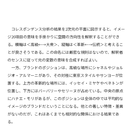
コレスポンデンス分析の結果を2次元の平面に図示すると、イメー
ジ20項目の意味を手掛かりに空間の方向性を解釈することができ
る。横軸は＜高級←→大衆＞、縦軸は＜革新←→伝統＞と考えるこ
とが良さそうである。この命名には厳密な規則はないので、解釈者
のセンスに従って元の変数の意味を合成すればよい。
一方、ブランドのポジションは、高級な場所にシャネルやジョル
ジオ・アルマーニがあり、その対極に東京スタイルやサンヨーが位
置する。上方の革新的な場所には、イッセイ・ミヤケやベネトンが
位置し、下方にはバーバリーやセリーヌが占めている。中央の原点
にハナエ・モリがあるが、このポジションは全体の中では平均的な
イメージのブランドだということになる。他との著しい特徴・差異
がないのだが、これはあくまでも相対的な関係における結果であ
る。