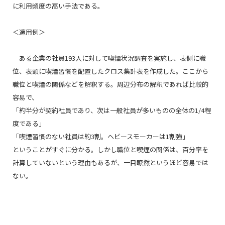
に利用頻度の高い手法である。
＜適用例＞
ある企業の社員193人に対して喫煙状況調査を実施し、表側に職
位、表頭に喫煙習慣を配置したクロス集計表を作成した。ここから
職位と喫煙の関係などを解釈する。周辺分布の解釈であれば比較的
容易で、
「約半分が契約社員であり、次は一般社員が多いものの全体の1/4程
度である」
「喫煙習慣のない社員は約3割。ヘビースモーカーは1割強」
ということがすぐに分かる。しかし職位と喫煙の関係は、百分率を
計算していないという理由もあるが、一目瞭然というほど容易では
ない。