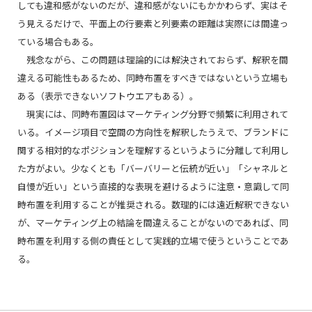
しても違和感がないのだが、違和感がないにもかかわらず、実はそ
う見えるだけで、平面上の行要素と列要素の距離は実際には間違っ
ている場合もある。
残念ながら、この問題は理論的には解決されておらず、解釈を間
違える可能性もあるため、同時布置をすべきではないという立場も
ある（表示できないソフトウエアもある）。
現実には、同時布置図はマーケティング分野で頻繁に利用されて
いる。イメージ項目で空間の方向性を解釈したうえで、ブランドに
関する相対的なポジションを理解するというように分離して利用し
た方がよい。少なくとも「バーバリーと伝統が近い」「シャネルと
自慢が近い」という直接的な表現を避けるように注意・意識して同
時布置を利用することが推奨される。数理的には遠近解釈できない
が、マーケティング上の結論を間違えることがないのであれば、同
時布置を利用する側の責任として実践的立場で使うということであ
る。