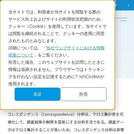
調査相談
お問い合わせ
課題から
お役立ち情報を探す
当サイトでは、利用者が当サイトを閲覧する際の
English
サービス向上およびサイトの利用状況把握のため、
クッキー（Cookie）を使用しています。当サイトで
ホーム
調査・統計用語集
コレスポンデンス分析
は閲覧を継続されることで、クッキーの使用に同意
されたものとみなします。
詳細については、「
当社ウェブサイトにおける情報
収集について
」をご覧ください。
Glossary
拒否した場合、このウェブサイトを訪問したときに
調査・統計用語集
情報は追跡されません。ブラウザーではトラッキン
グを行わない設定を記憶するために1つのCookieが
使用されます。
承諾
拒否
コレスポンデンス分析
コレスポンデンス（Correspondence）分析は、クロス集計表を可
視化して、調査結果の解釈を容易にする分析手法である。調査デー
タはクロス集計することが多いため、コレスポンデンス分析は非常