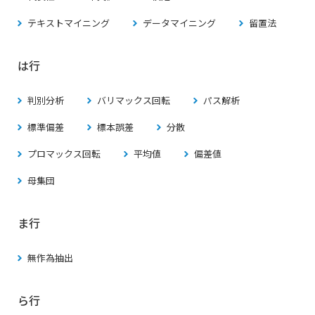
テキストマイニング
データマイニング
留置法
は行
判別分析
バリマックス回転
パス解析
標準偏差
標本誤差
分散
プロマックス回転
平均値
偏差値
母集団
ま行
無作為抽出
ら行