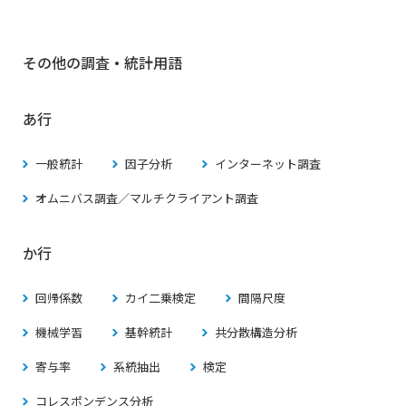
その他の調査・統計用語
あ行
一般統計
因子分析
インターネット調査
オムニバス調査／マルチクライアント調査
か行
回帰係数
カイ二乗検定
間隔尺度
機械学習
基幹統計
共分散構造分析
寄与率
系統抽出
検定
コレスポンデンス分析