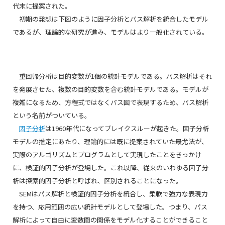
代末に提案された。
初期の発想は下図のように因子分析とパス解析を統合したモデル
であるが、理論的な研究が進み、モデルはより一般化されている。
重回帰分析は目的変数が1個の統計モデルである。パス解析はそれ
を発展させた、複数の目的変数を含む統計モデルである。モデルが
複雑になるため、方程式ではなくパス図で表現するため、パス解析
という名前がついている。
因子分析
は1960年代になってブレイクスルーが起きた。因子分析
モデルの推定にあたり、理論的には既に提案されていた最尤法が、
実際のアルゴリズムとプログラムとして実現したことをきっかけ
に、検証的因子分析が登場した。これ以降、従来のいわゆる因子分
析は探索的因子分析と呼ばれ、区別されることになった。
SEMはパス解析と検証的因子分析を統合し、柔軟で強力な表現力
を持つ、応用範囲の広い統計モデルとして登場した。つまり、パス
解析によって自由に変数間の関係をモデル化することができること