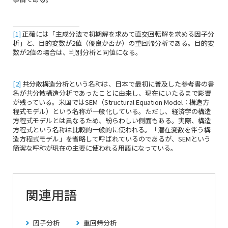
[1]
正確には「主成分法で初期解を求めて直交回転解を求める因子分
析」と、目的変数が2値（優良か否か）の重回帰分析である。目的変
数が2値の場合は、判別分析と同値になる。
[2]
共分散構造分析という名称は、日本で最初に普及した参考書の書
名が共分散構造分析であったことに由来し、現在にいたるまで影響
が残っている。米国ではSEM（Structural Equation Model：構造方
程式モデル）という名称が一般化している。ただし、経済学の構造
方程式モデルとは異なるため、紛らわしい側面もある。実際、構造
方程式という名称は比較的一般的に使われる。「潜在変数を伴う構
造方程式モデル」を省略して呼ばれているのであるが、SEMという
簡潔な呼称が現在の主要に使われる用語になっている。
関連用語
因子分析
重回帰分析