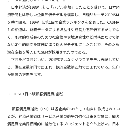
日本経済が1989年末に「バブル崩壊」したことを受けて、日本経
済新聞社は新しい企業評価モデルを模索し、日経リサーチとPRISM
を共同開発。1994年に第1回の企業ランキングを発表した。CASMA
との相違は、財務データによる収益性や成長力を評価するだけでな
く、永続的な成長のための社会性や環境適合性など財務面だけでは
ない定性的側面を評価に盛り込んだモデルにしたことで、そのため
潜在変数を導入したSEMが採用されたのである。
下図をパス図といい、方程式ではなくグラフでモデル表現してい
る。潜在変数は円で囲まれ、観測変数は四角で囲まれている。矢印
が影響の方向を示す。
JCSI（日本版顧客満足度指数）
顧客満足度指数（CSI）は各企業のKPIとして独自に作成されてい
るが、経済産業省はサービス産業の競争力強化政策を背景に、顧客
満足度を業界横断的に指数化するプロジェクトを立ち上げた。日本