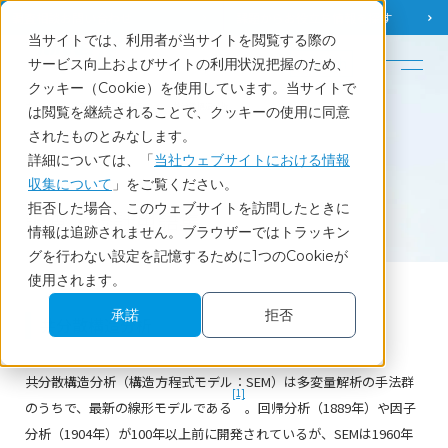
調査相談
お問い合わせ
課題から
お役立ち情報を探す
当サイトでは、利用者が当サイトを閲覧する際の
English
サービス向上およびサイトの利用状況把握のため、
クッキー（Cookie）を使用しています。当サイトで
ホーム
調査・統計用語集
共分散構造分析
は閲覧を継続されることで、クッキーの使用に同意
されたものとみなします。
詳細については、「
当社ウェブサイトにおける情報
収集について
」をご覧ください。
Glossary
拒否した場合、このウェブサイトを訪問したときに
調査・統計用語集
情報は追跡されません。ブラウザーではトラッキン
グを行わない設定を記憶するために1つのCookieが
使用されます。
承諾
拒否
共分散構造分析
共分散構造分析（構造方程式モデル：SEM）は多変量解析の手法群
[1]
のうちで、最新の線形モデルである
。回帰分析（1889年）や因子
分析（1904年）が100年以上前に開発されているが、SEMは1960年