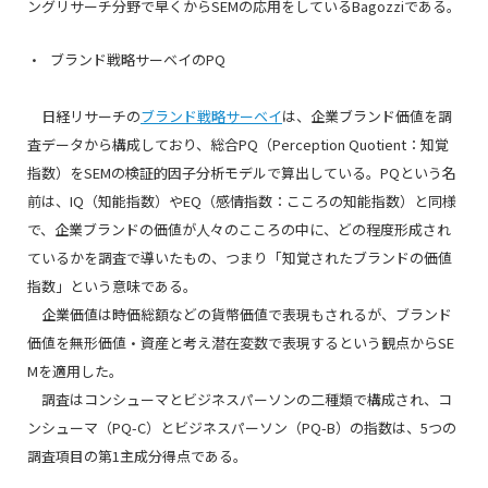
ングリサーチ分野で早くからSEMの応用をしているBagozziである。
ブランド戦略サーベイのPQ
日経リサーチの
ブランド戦略サーベイ
は、企業ブランド価値を調
査データから構成しており、総合PQ（Perception Quotient：知覚
指数）をSEMの検証的因子分析モデルで算出している。PQという名
前は、IQ（知能指数）やEQ（感情指数：こころの知能指数）と同様
で、企業ブランドの価値が人々のこころの中に、どの程度形成され
ているかを調査で導いたもの、つまり「知覚されたブランドの価値
指数」という意味である。
企業価値は時価総額などの貨幣価値で表現もされるが、ブランド
価値を無形価値・資産と考え潜在変数で表現するという観点からSE
Mを適用した。
調査はコンシューマとビジネスパーソンの二種類で構成され、コ
ンシューマ（PQ-C）とビジネスパーソン（PQ-B）の指数は、5つの
調査項目の第1主成分得点である。