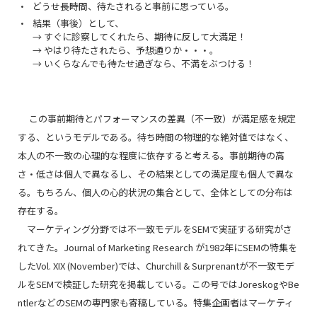
どうせ長時間、待たされると事前に思っている。
結果（事後）として、
→ すぐに診察してくれたら、期待に反して大満足！
→ やはり待たされたら、予想通りか・・・。
→ いくらなんでも待たせ過ぎなら、不満をぶつける！
この事前期待とパフォーマンスの差異（不一致）が満足感を規定
する、というモデルである。待ち時間の物理的な絶対値ではなく、
本人の不一致の心理的な程度に依存すると考える。事前期待の高
さ・低さは個人で異なるし、その結果としての満足度も個人で異な
る。もちろん、個人の心的状況の集合として、全体としての分布は
存在する。
マーケティング分野では不一致モデルをSEMで実証する研究がさ
れてきた。
Journal of Marketing Research
が1982年にSEMの特集を
したVol. XIX (November)では、Churchill & Surprenantが不一致モデ
ルをSEMで検証した研究を掲載している。この号ではJoreskogやBe
ntlerなどのSEMの専門家も寄稿している。特集企画者はマーケティ