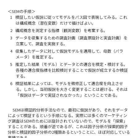
＜SEMの手順＞
検証したい仮説に従ってモデルをパス図で表現してみる。これ
は構成概念（潜在変数）だけで描けばよい。
構成概念を測定する指標（観測変数）を考案する。
データを収集するための調査計画（調査票設計と実査計画）を
立案して、調査を実施する。
収集したデータに対して仮説モデルを適用して、母数（パラ
メータ）を推定する。
推定した結果（モデル）とデータとの適合を検定・検討する。
各種の適合度指標を比較検討することで仮説が成立するか検証
する。
検証結果によっては、モデルを微修正して適合度を向上させ
る。しかし、当初仮説を大きく変更することは避ける。それは
「仮説はデータで実証されなかった」ということである。
SEMは検証的分析手法なので、最初に仮説があり、それをデータ
によって検証するという手順になる。実際には多くのマーケティン
グ調査はSEMのためには設計されていないので、モデルを「探索」
することがある。順番が逆であるが、これは因子分析が探索的因子
分析と検証的因子分析の2種類あるということに、ほぼ対応している
事情である。