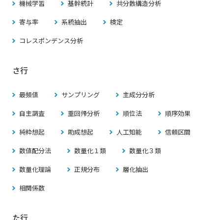
機械学習
基幹統計
共分散構造分析
寄与率
系統抽出
検定
コレスポンデンス分析
さ行
最頻値
サンプリング
主成分分析
自主調査
重回帰分析
順位法
順序効果
純粋想起
助成想起
人工知能
信頼区間
数値配分法
数量化１類
数量化３類
数量化理論
正規分布
層化抽出
相関係数
た行