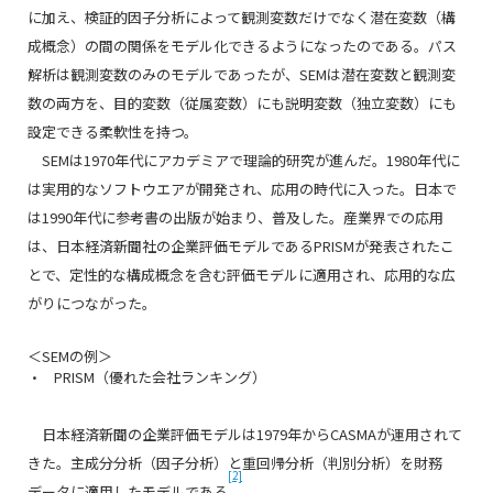
に加え、検証的因子分析によって観測変数だけでなく潜在変数（構
成概念）の間の関係をモデル化できるようになったのである。パス
解析は観測変数のみのモデルであったが、SEMは潜在変数と観測変
数の両方を、目的変数（従属変数）にも説明変数（独立変数）にも
設定できる柔軟性を持つ。
SEMは1970年代にアカデミアで理論的研究が進んだ。1980年代に
は実用的なソフトウエアが開発され、応用の時代に入った。日本で
は1990年代に参考書の出版が始まり、普及した。産業界での応用
は、日本経済新聞社の企業評価モデルであるPRISMが発表されたこ
とで、定性的な構成概念を含む評価モデルに適用され、応用的な広
がりにつながった。
＜SEMの例＞
PRISM（優れた会社ランキング）
日本経済新聞の企業評価モデルは1979年からCASMAが運用されて
きた。主成分分析（因子分析）と重回帰分析（判別分析）を財務
[2]
データに適用したモデルである
。