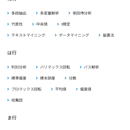
多段抽出
多変量解析
単回帰分析
代表性
中央値
t検定
テキストマイニング
データマイニング
留置法
は行
判別分析
バリマックス回転
パス解析
標準偏差
標本誤差
分散
プロマックス回転
平均値
偏差値
母集団
ま行