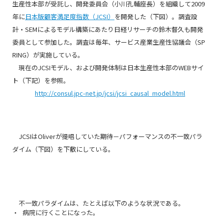
生産性本部が受託し、開発委員会（小川孔輔座長）を組織して2009
年に
日本版顧客満足度指数（JCSI）
を開発した（下図）。調査設
計・SEMによるモデル構築にあたり日経リサーチの鈴木督久も開発
委員として参加した。調査は毎年、サービス産業生産性協議会（SP
RING）が実施している。
現在のJCSIモデル、および開発体制は日本生産性本部のWEBサイ
ト（下記）を参照。
http://consul.jpc-net.jp/jcsi/jcsi_causal_model.html
JCSIはOliverが提唱していた期待－パフォーマンスの不一致パラ
ダイム（下図）を下敷にしている。
不一致パラダイムは、たとえば以下のような状況である。
病院に行くことになった。