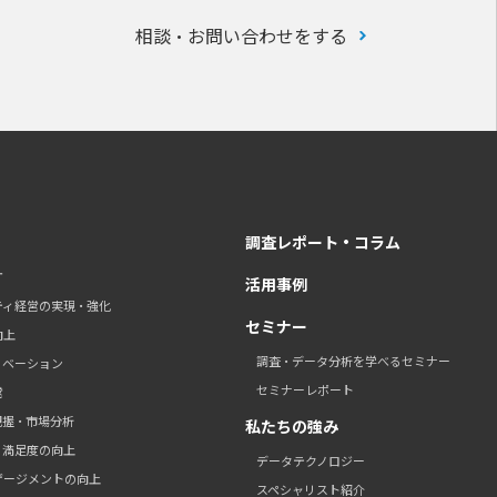
相談・お問い合わせをする
調査レポート・コラム
す
活用事例
ティ経営の実現・強化
セミナー
向上
調査・データ分析を学べるセミナー
ノベーション
セミナーレポート
営
把握・市場分析
私たちの強み
・満足度の向上
データテクノロジー
ゲージメントの向上
スペシャリスト紹介