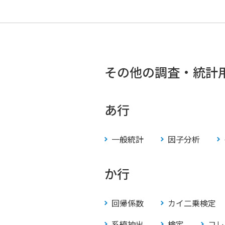
その他の調査・統計
あ行
一般統計
因子分析
か行
回帰係数
カイ二乗検定
系統抽出
検定
コレ