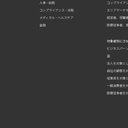
人事・総務
コンプライア
コンプライアンス・法務
エリアマーケ
メディカル・ヘルスケア
経営者、役職
金融
医療従事者、
対象者別にさ
ビジネスパーソ
査
法人を対象と
自社の顧客を
従業員を対象
一般消費者を
医療従事者を