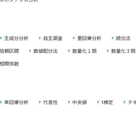
主成分分析
自主調査
重回帰分析
順位法
信頼区間
数値配分法
数量化１類
数量化３類
相関係数
単回帰分析
代表性
中央値
t検定
テ