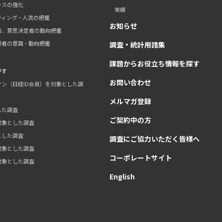
ンスの強化
実績
ティング・人流の把握
お知らせ
者、意思決定者の動向把握
患者の意識・動向把握
調査・統計用語集
課題からお役立ち情報を探す
がす
お問い合わせ
ン（日経ID会員）を対象とした調
メルマガ登録
した調査
ご契約中の方
対象とした調査
とした調査
調査にご協力いただく皆様へ
対象とした調査
コーポレートサイト
対象とした調査
English