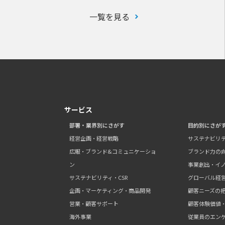
一覧を見る
サービス
部署・業界別にさがす
目的別にさが
経営企画・経営戦略
サステナビリ
広報・ブランド&コミュニケーショ
ブランド力の
ン
事業創出・イ
サステナビリティ・CSR
グローバル経
企画・マーケティング・商品開発
顧客ニーズの
営業・顧客サポート
顧客体験価値
海外事業
従業員のエン