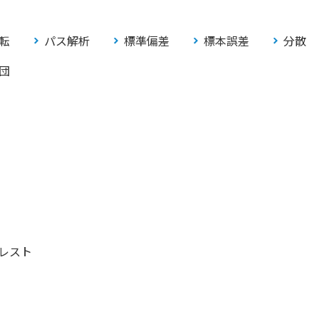
転
パス解析
標準偏差
標本誤差
分散
団
レスト