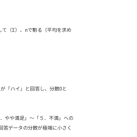
て（Σ）、nで割る（平均を求め
員が「ハイ」と回答し、分散0と
．やや満足」～「５．不満」への
回答データの分散が極端に小さく