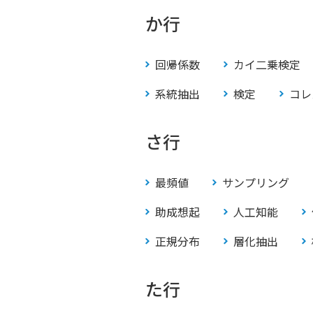
か行
回帰係数
カイ二乗検定
系統抽出
検定
コレ
さ行
最頻値
サンプリング
助成想起
人工知能
正規分布
層化抽出
た行