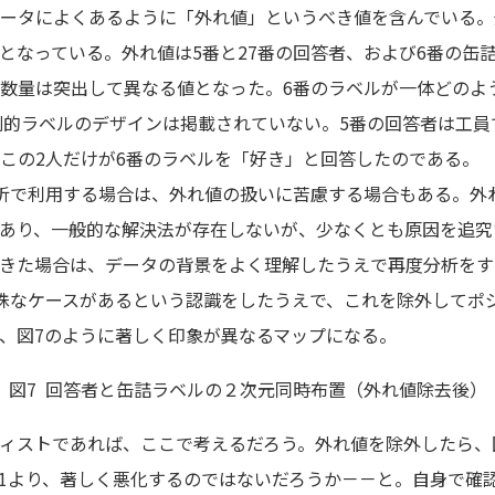
ータによくあるように「外れ値」というべき値を含んでいる。
となっている。外れ値は5番と27番の回答者、および6番の缶
数量は突出して異なる値となった。6番のラベルが一体どのよ
個別的ラベルのデザインは掲載されていない。5番の回答者は工員
この2人だけが6番のラベルを「好き」と回答したのである。
析で利用する場合は、外れ値の扱いに苦慮する場合もある。外
あり、一般的な解決法が存在しないが、少なくとも原因を追究
きた場合は、データの背景をよく理解したうえで再度分析をす
殊なケースがあるという認識をしたうえで、これを除外してポ
、図7のように著しく印象が異なるマップになる。
図7 回答者と缶詰ラベルの２次元同時布置（外れ値除去後）
ィストであれば、ここで考えるだろう。外れ値を除外したら、
571より、著しく悪化するのではないだろうか－－と。自身で確