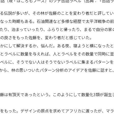
缶詰（現・はごろもフーズ）のツナ缶詰ラベル（出典：『缶詰
る伝説が多いが、その林が佐藤のことを変わり者だと評してい
なった時期もある。石油関連など多様な経歴で太平洋戦争の前
たり、泊まっていったり、ふらりと帰ったり、まるで自分の家
の良さをもった佐藤を、変わり者だと感じていた。
かにして解決するか、悩んだ。ある夜、寝ようと横になったと
とラベルに数量を与えれば、人とラベルをその数量で同時に並
ベルに、そうでない人はそうでないラベルに集まるパターンを
から、林の思いついたパターン分析のアイデアを佐藤に話すと
藤は有頂天であったという。このようにして数量化3類が誕生
をもった。デザインの原点を求めてアフリカに渡ったが、マラ