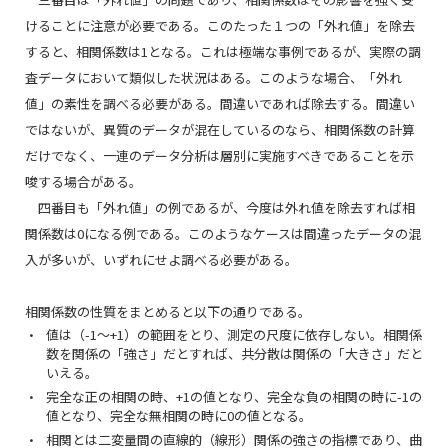
けることに注意が必要である。このたった１つの「外れ値」を除去
すると、相関係数は1となる。これは極端な事例であるが、実際の調
査データにおいて類似した状況はある。このような場合、「外れ
値」の素性を調べる必要がある。間違いであれば除去する。間違い
ではないが、異質のデータが混在しているのなら、相関係数の計算
だけでなく、一連のデータ分析は層別に実施すべきであることを示
唆する場合がある。
四番目も「外れ値」の例であるが、今度は外れ値を除去すれば相
関係数は0になる例である。このようなケースは間違ったデータの混
入が多いが、いずれにせよ調べる必要がある。
相関係数の性質をまとめると以下の通りである。
値は（-1～+1）の範囲をとり、測定の尺度に依存しない。相関係
数を関係の「強さ」だとすれば、共分散は関係の「大きさ」だと
いえる。
完全な正の相関の時、+1の値となり、完全な負の相関の時に-1の
値となり、完全な無相関の時に0の値となる。
相関とは二変量間の直線的（線形）関係の強さの指標であり、曲