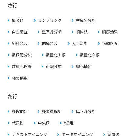
さ行
最頻値
サンプリング
主成分分析
自主調査
重回帰分析
順位法
順序効果
純粋想起
助成想起
人工知能
信頼区間
数値配分法
数量化１類
数量化３類
数量化理論
正規分布
層化抽出
相関係数
た行
多段抽出
多変量解析
単回帰分析
代表性
中央値
t検定
テキストマイニング
データマイニング
留置法