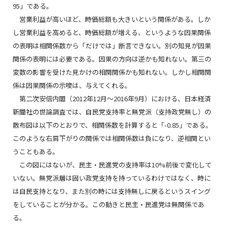
95」である。
営業利益が高いほど、時価総額も大きいという関係がある。しか
し営業利益を高めると、時価総額が増える、というような因果関係
の表明は相関係数から「だけでは」断言できない。別の知見が因果
関係の表明には必要である。因果の方向は逆かも知れない。第三の
変数の影響を受けた見かけの相関関係かも知れない。しかし相関関
係は因果関係の示唆は、与えてくれる。
第二次安倍内閣（2012年12月～2016年9月）における、日本経済
新聞社の世論調査では、自民党支持率と無党派（支持政党無し）の
散布図は以下のとおりで、相関係数を計算すると「-0.85」である。
このような右肩下がりの関係では相関係数は負になり、逆相関とい
うこともある。
この図にはないが、民主・民進党の支持率は10%前後で変化して
いない。無党派層は固い政党支持を持っているわけではなく、時に
は自民支持となり、また別の時には支持無しに戻るというスイング
をしていることが分かる。この動きと民主・民進党は無関係であ
る。