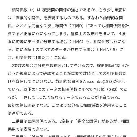
相関係数（
r
）は2変数間の関係の強さであるが、もう少し厳密に
は「直線的な関係」を表現するものである。すなわち曲線的な関
係、たとえば完全な２次曲線関係（下図D）にあっても相関係数を計
算すると正確に０になってしまう。座標上の散布図を描いて、４象
限に均等にデータが分布する場合（下図C）も、相関係数は０にな
る。逆に直線上のすべてのデータが存在する場合（下図AとB）に
は、相関係数は1または-1になる。
2変数の場合は分布を散布図として描けるので、線形関係にあるか
どうか視察によって確認することが重要で数値としての相関係数だ
けを盲信してはいけない。教訓的な事例をAnscombe(1973)が示し
ている。以下の4つのデータの相関係数はすべて同じ値（0.82）であ
るが、一見してまったく異なるデータであることが明白である。
最初の例に問題はない。このような分布に相関係数を適用すること
は適切である。
二番目は曲線関係である。2変数は「完全な関係」があるが、相関
係数では表現できない。
三番目は「外れ値」の問題であり、相関係数はその影響を強く受