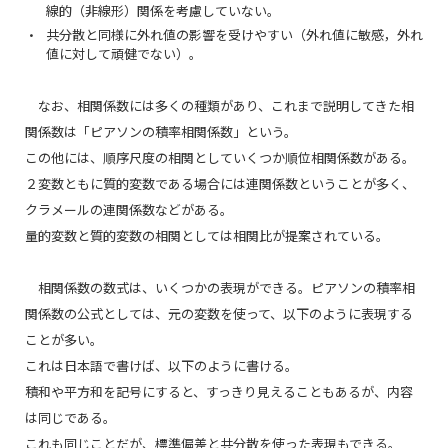
線的（非線形）関係を考慮していない。
共分散と同様に外れ値の影響を受けやすい（外れ値に敏感，外れ
値に対して頑健でない）。
なお、相関係数には多くの種類があり、これまで説明してきた相
関係数は「ピアソンの積率相関係数」という。
この他には、順序尺度の相関としていくつか順位相関係数がある。
２変数ともに質的変数である場合には連関係数ということが多く、
クラメールの連関係数などがある。
量的変数と質的変数の相関としては相関比が提案されている。
相関係数の数式は、いくつかの表現ができる。ピアソンの積率相
関係数の公式としては、元の変数を使って、以下のように表現する
ことが多い。
これは日本語で書けば、以下のように書ける。
積和や平方和を記号にすると、すっきり見えることもあるが、内容
は同じである。
これも同じことだが、標準偏差と共分散を使った表現もできる。