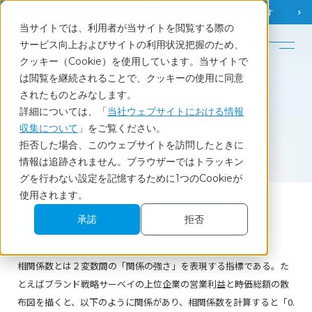
調査相談
お問い合わせ
課題から
お役立ち情報を探す
当サイトでは、利用者が当サイトを閲覧する際の
English
サービス向上およびサイトの利用状況把握のため、
クッキー（Cookie）を使用しています。当サイトで
ホーム
調査・統計用語集
相関係数
は閲覧を継続されることで、クッキーの使用に同意
されたものとみなします。
詳細については、「
当社ウェブサイトにおける情報
収集について
」をご覧ください。
Glossary
拒否した場合、このウェブサイトを訪問したときに
調査・統計用語集
情報は追跡されません。ブラウザーではトラッキン
グを行わない設定を記憶するために1つのCookieが
使用されます。
承諾
拒否
相関係数
相関係数とは２変数間の「関係の強さ」を表現する指標である。た
とえばブランド戦略サーベイの上位企業の営業利益と時価総額の散
布図を描くと、以下のように関係があり、相関係数を計算すると「0.