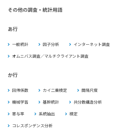
その他の調査・統計用語
あ行
一般統計
因子分析
インターネット調査
オムニバス調査／マルチクライアント調査
か行
回帰係数
カイ二乗検定
間隔尺度
機械学習
基幹統計
共分散構造分析
寄与率
系統抽出
検定
コレスポンデンス分析