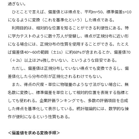
過ぎない。
ひとことで言えば、偏差値とは得点を、平均
m
=50、標準偏差
s
=10
になるように変換（これを基準化という）した得点である。
利用目的は、相対的な位置を知ることができる利便性にある。特
に学力テストのように数十万人が受験し、得点が正規分布に近い形
になる場合には、正規分布の性質を使用することができる。たとえ
ば偏差値40～60の範囲（±1
s
）に約68%が含まれるとか、偏差値70
（＋2
s
）以上は2%強しかいない、というような目安である。
ただし、偏差値は正規分布していない得点でも変換できるし、偏
差値化したら分布の形が正規化されるわけでもない。
また、得点の尺度・単位に物理量のような寸法がない場合に、無
名数に変換し、標準偏差を単位として相対的位置を表現する指標と
しても使われる。企業評価ランキングでも、多数の評価項目を合成
した得点を基準化して表示している。統計理論的には、数学的な操
作が便利になるという性質もある。
＜偏差値を求める変換手順＞