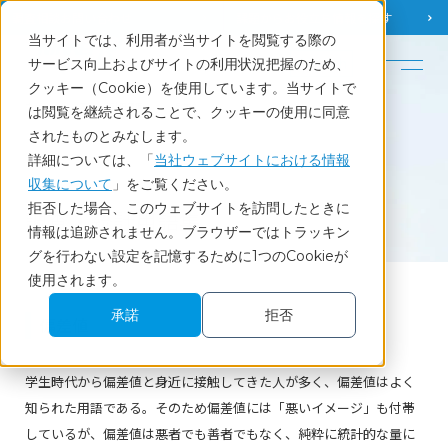
調査相談
お問い合わせ
課題から
お役立ち情報を探す
当サイトでは、利用者が当サイトを閲覧する際の
English
サービス向上およびサイトの利用状況把握のため、
クッキー（Cookie）を使用しています。当サイトで
ホーム
調査・統計用語集
偏差値
は閲覧を継続されることで、クッキーの使用に同意
されたものとみなします。
詳細については、「
当社ウェブサイトにおける情報
収集について
」をご覧ください。
Glossary
拒否した場合、このウェブサイトを訪問したときに
調査・統計用語集
情報は追跡されません。ブラウザーではトラッキン
グを行わない設定を記憶するために1つのCookieが
使用されます。
承諾
拒否
偏差値
学生時代から偏差値と身近に接触してきた人が多く、偏差値はよく
知られた用語である。そのため偏差値には「悪いイメージ」も付帯
しているが、偏差値は悪者でも善者でもなく、純粋に統計的な量に