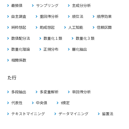
最頻値
サンプリング
主成分分析
自主調査
重回帰分析
順位法
順序効果
純粋想起
助成想起
人工知能
信頼区間
数値配分法
数量化１類
数量化３類
数量化理論
正規分布
層化抽出
相関係数
た行
多段抽出
多変量解析
単回帰分析
代表性
中央値
t検定
テキストマイニング
データマイニング
留置法