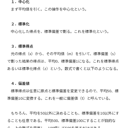
１．中心化
まず平均値を引く。この操作を中心化という。
２．標準化
中心化した得点を、標準偏差で割る。これを標準化という。
３．標準得点
元の得点（
x
）から、その平均値（
m
）を引いて、標準偏差（
s
）
で割った結果の得点は、平均0、標準偏差1になる。これを標準得点
あるいは標準化得点（
z
）という。数式で書くと以下のようになる。
４．偏差値
標準得点は任意に原点と標準偏差を変更できるので、平均50、標
準偏差10に変換する。これを一般に偏差値（
t
）と呼んでいる。
もちろん、平均を50以外に決めることも、標準偏差を10以外にす
ることも任意である。平均500、標準偏差100にすることが目的な
ら、上の数式を変更し、100倍して500を足すだけである。