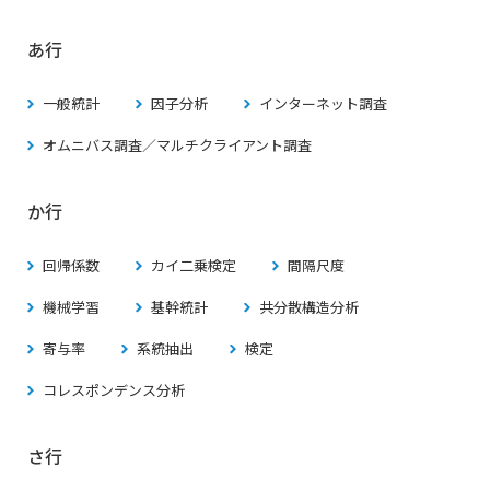
あ行
一般統計
因子分析
インターネット調査
オムニバス調査／マルチクライアント調査
か行
回帰係数
カイ二乗検定
間隔尺度
機械学習
基幹統計
共分散構造分析
寄与率
系統抽出
検定
コレスポンデンス分析
さ行